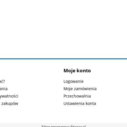
Moje konto
ać?
Logowanie
ania
Moje zamówienia
rywatności
Przechowalnia
n zakupów
Ustawienia konta
Sklep internetowy Shoper.pl