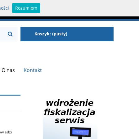
ności
Rozumiem
Zaloguj się
Zarejestruj się
Koszyk:
(pusty)
O nas
Kontakt
owiedzi