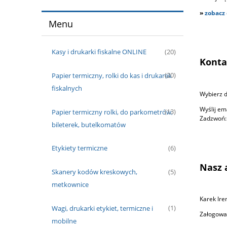
»
zobacz 
Menu
Kasy i drukarki fiskalne ONLINE
(20)
Konta
Papier termiczny, rolki do kas i drukarek
(20)
fiskalnych
Wybierz d
Wyślij e
Papier termiczny rolki, do parkometrów,
(13)
Zadzwoń:
bileterek, butelkomatów
Etykiety termiczne
(6)
Nasz 
Skanery kodów kreskowych,
(5)
metkownice
Karek Ire
Wagi, drukarki etykiet, termiczne i
(1)
Załogowa
mobilne