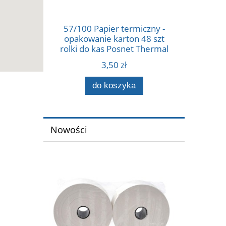
57/100 Papier termiczny -
opakowanie karton 48 szt
rolki do kas Posnet Thermal
57 mm x 100 m.
3,50 zł
Sprzedajemy tylko
wielokrotności opakowań, 48,
do koszyka
96 itd.
Nowości