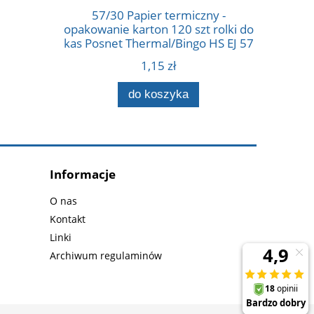
57/30 Papier termiczny -
57/10
opakowanie karton 120 szt rolki do
opakowani
kas Posnet Thermal/Bingo HS EJ 57
kas Posn
mm x 30 m. Sprzedajemy tylko
m. 
1,15 zł
wielokrotności opakowań, 120, 240
wielokro
itd.
do koszyka
Informacje
O nas
Kontakt
Linki
Archiwum regulaminów