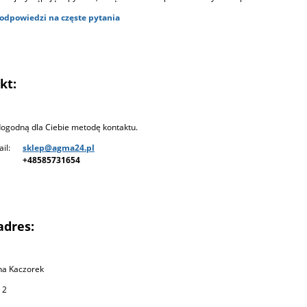
odpowiedzi na częste pytania
kt:
ogodną dla Ciebie metodę kontaktu.
mail:
sklep@agma24.pl
+48585731654
adres:
na Kaczorek
 2