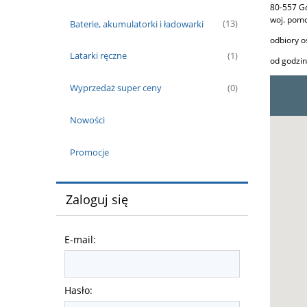
80-557 G
woj. pomo
Baterie, akumulatorki i ładowarki
(13)
odbiory o
Latarki ręczne
(1)
od godzin
Wyprzedaż super ceny
(0)
Nowości
Promocje
Zaloguj się
E-mail:
Hasło: