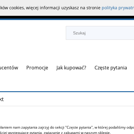
ków cookies, więcej informacji uzyskasz na stronie
polityka prywat
ducentów
Promocje
Jak kupować?
Częste pytania
kt
łaniem nam zapytania zajrzyj do sekcji "Częste pytania", w której podaliśmy odp
ściej występujące pytania, związanie z zakupami w naszym sklepie.