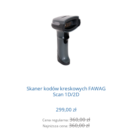
Skaner kodów kreskowych FAWAG
Etykiet
Scan 1D/2D
299,00 zł
360,00 zł
Cena regularna:
Ce
360,00 zł
Najniższa cena:
Na