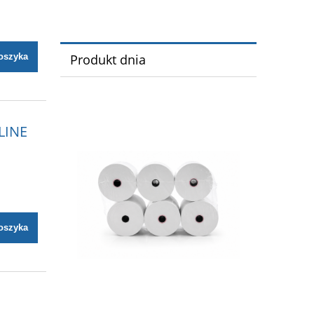
oszyka
Produkt dnia
NLINE
oszyka