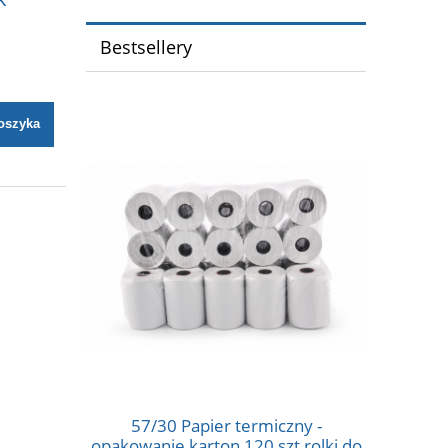
Bestsellery
oszyka
57/30 Papier termiczny -
57/10
opakowanie karton 120 szt rolki do
opakowani