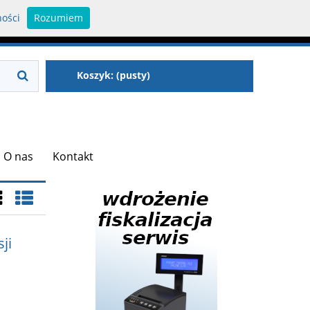
ności
Rozumiem
Zaloguj się
Zarejestruj się
Koszyk:
(pusty)
O nas
Kontakt
ji