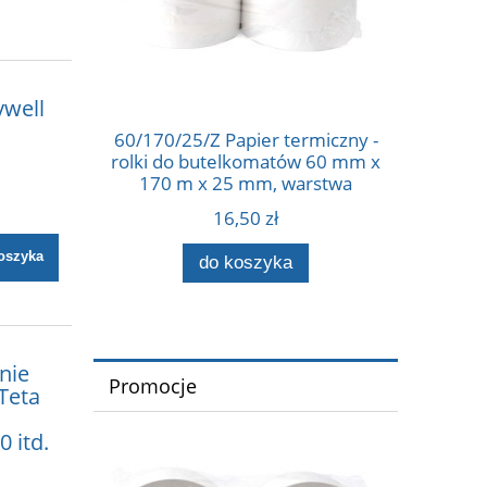
ywell
60/170/25/Z Papier termiczny -
rolki do butelkomatów 60 mm x
170 m x 25 mm, warstwa
termiczna na zewnątrz 55g
16,50 zł
oszyka
do koszyka
nie
Promocje
 Teta
 itd.