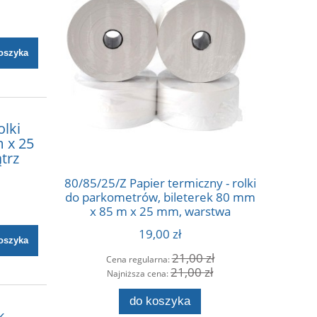
oszyka
olki
 x 25
trz
80/85/25/Z Papier termiczny - rolki
80/8
do parkometrów, bileterek 80 mm
opakowani
x 85 m x 25 mm, warstwa
kas Posn
termiczna na zewnątrz
APS 80 
19,00 zł
tylko w
oszyka
21,00 zł
Cena regularna:
Ce
21,00 zł
Najniższa cena:
Na
do koszyka
k