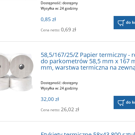
Dostępność:
dostępny
Wysyłka w:
24 godziny
0,85 zł
do k
0,69 zł
Cena netto:
58,5/167/25/Z Papier termiczny - r
do parkometrów 58,5 mm x 167 m
mm, warstwa termiczna na zewną
Dostępność:
dostępny
Wysyłka w:
24 godziny
32,00 zł
do k
26,02 zł
Cena netto:
Etykiety termiczne 58x43 800 sztu