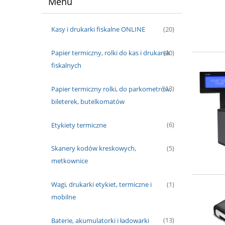
Menu
Kasy i drukarki fiskalne ONLINE
(20)
Papier termiczny, rolki do kas i drukarek
(20)
fiskalnych
Papier termiczny rolki, do parkometrów,
(13)
bileterek, butelkomatów
Etykiety termiczne
(6)
Skanery kodów kreskowych,
(5)
metkownice
Wagi, drukarki etykiet, termiczne i
(1)
mobilne
Baterie, akumulatorki i ładowarki
(13)