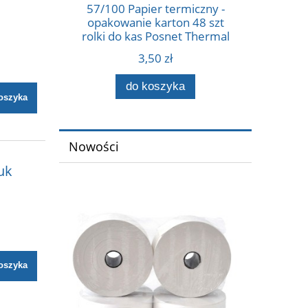
57/100 Papier termiczny -
opakowanie karton 48 szt
rolki do kas Posnet Thermal
57 mm x 100 m.
3,50 zł
Sprzedajemy tylko
wielokrotności opakowań, 48,
do koszyka
96 itd.
oszyka
Nowości
uk
oszyka