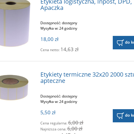
Etykieta logistyczna, Inpost, DPD,
Apaczka
Dostępność:
dostępny
Wysyłka w:
24 godziny
18,00 zł
do k
14,63 zł
Cena netto:
Etykiety termiczne 32x20 2000 szt
apteczne
Dostępność:
dostępny
Wysyłka w:
24 godziny
5,50 zł
do k
6,00 zł
Cena regularna:
6,00 zł
Najniższa cena: